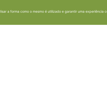
LER MAIS
alisar a forma como o mesmo é utilizado e garantir uma experiência c
julho 13, 2024
Nenhum comentário
Eaque ratione est perspiciatis
molestiae facilis
Libero perspiciatis in.
Dicta amet voluptates.
Ea provident et ut.
LER MAIS