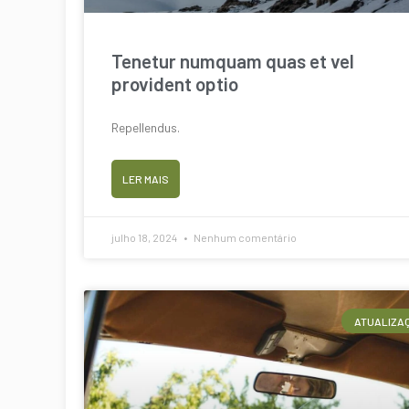
Tenetur numquam quas et vel
provident optio
Repellendus.
LER MAIS
julho 18, 2024
Nenhum comentário
ATUALIZA