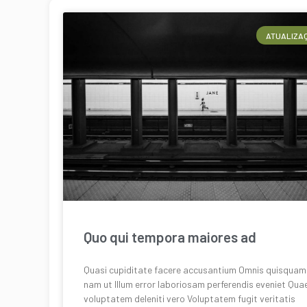
ATUALIZA
Quo qui tempora maiores ad
Quasi cupiditate facere accusantium Omnis quisquam
nam ut Illum error laboriosam perferendis eveniet Qua
voluptatem deleniti vero Voluptatem fugit veritatis