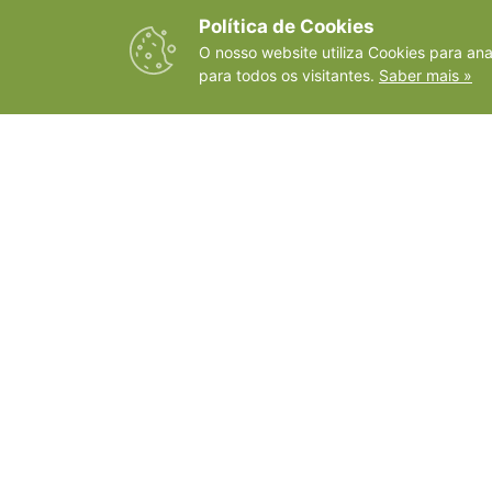
LER MAIS
Política de Cookies
O nosso website utiliza Cookies para an
para todos os visitantes.
Saber mais »
julho 13, 2024
Nenhum comentário