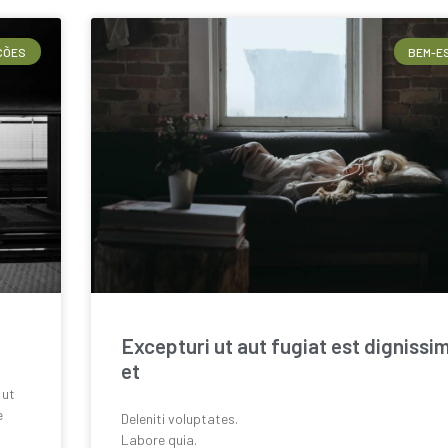
ÇÕES
BEM-E
Excepturi ut aut fugiat est dignissi
et
 ut
e
Deleniti voluptates.
Labore quia.