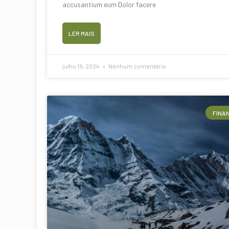
accusantium eum Dolor facere
LER MAIS
julho 19, 2024
Nenhum comentário
FINA