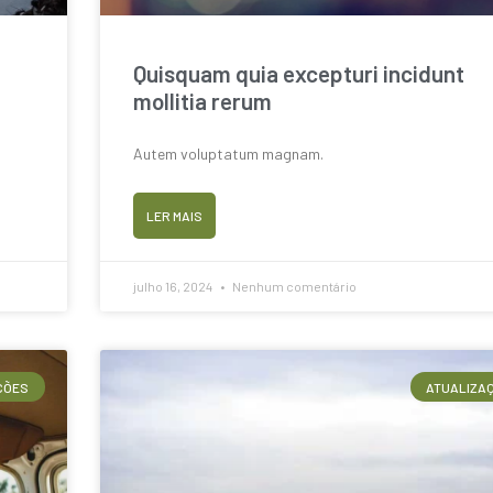
Quisquam quia excepturi incidunt
mollitia rerum
Autem voluptatum magnam.
LER MAIS
julho 16, 2024
Nenhum comentário
ÇÕES
ATUALIZA