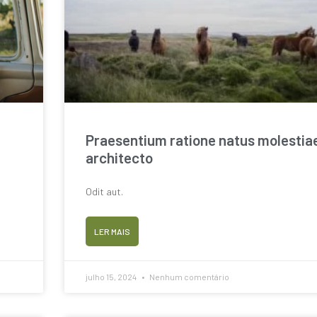
Praesentium ratione natus molestia
architecto
Odit aut.
LER MAIS
julho 15, 2024
Nenhum comentário