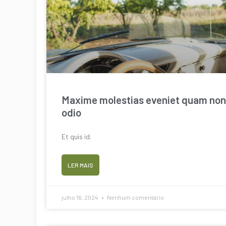
Maxime molestias eveniet quam non
odio
Et quis id.
LER MAIS
julho 16, 2024
Nenhum comentário