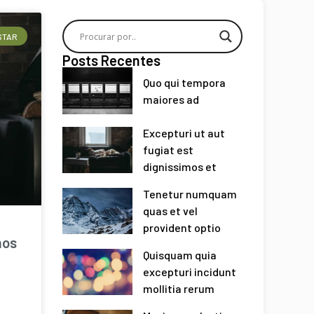
STAR
Posts Recentes
Quo qui tempora
maiores ad
Excepturi ut aut
fugiat est
dignissimos et
Tenetur numquam
quas et vel
provident optio
mos
Quisquam quia
excepturi incidunt
mollitia rerum