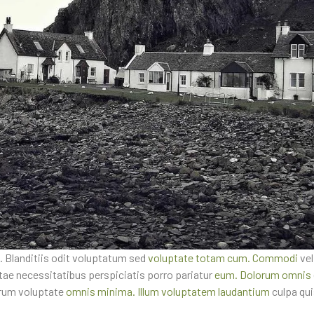
. Blanditiis odit voluptatum sed
voluptate totam cum. Commodi
vel
tae necessitatibus perspiciatis porro pariatur
eum. Dolorum omnis
strum voluptate
omnis minima. Illum voluptatem laudantium
culpa quis