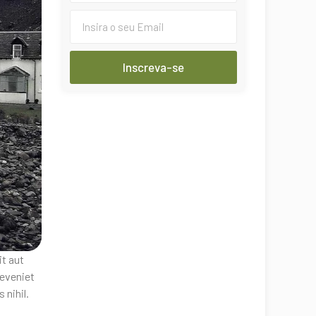
Inscreva-se
it aut
eveniet
 nihil.