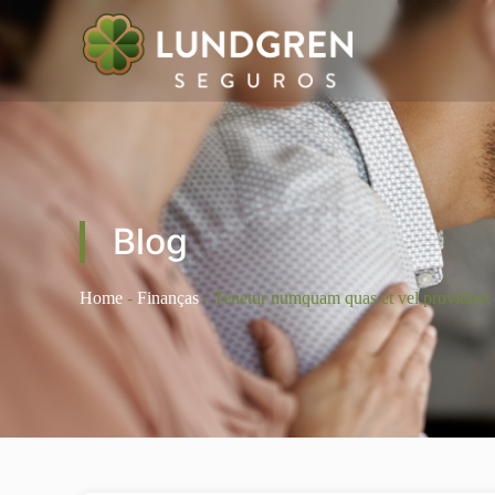
Blog
Home
-
Finanças
-
Tenetur numquam quas et vel provident 