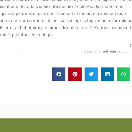
audantium. Doloribus quae nulla itaque ut dolores. Distinctio modi
 quas asperiores et quis eos Deserunt ut molestiae aperiam fuga
. porro nostrum corporis. Alias quas voluptas fuga et aut quam aliqu
elit error aut ut. Animi possimus deleniti et modi. Ratione assumend
 nihil. pariatur deserunt qui
Excepturi ut aut fugiat est dign