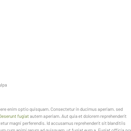
ulpa
cere enim optio quisquam. Consectetur in ducimus aperiam. sed
 Deserunt fugiat
autem aperiam. Aut quia et dolorem reprehenderit
ur magni perferendis. Id accusamus reprehenderit sit blanditiis
psum cum animi rerum ad quisquam. ut fugiat eum a. Fugiat officia po