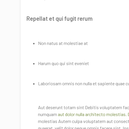
Repellat et qui fugit rerum
Non natus at molestiae at
Harum quo qui sint eveniet
Laboriosam omnis non nulla et sapiente quae c
Aut deserunt totam sint Debitis voluptatem fa
numquam
aut dolor nulla architecto molestias.
molestias Autem culpa voluptatem aut consectet
quaerat. velit dolor neque omnis facere sint. I